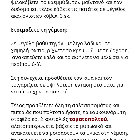
ψιλοκόβετε το κρεμμύδι, τον μαϊντανό και τον
δυόσμο και τέλος κόβετε τις πατάτες σε μέγεθος
ακανόνιστων κύβων 3 εκ.
Ετοιμάζετε τη γέμιση:
Σε μεγάλο βαθύ τηγάνι με λίγο λάδι και σε
χαμηλή φωτιά, ρίχνετε το κρεμμύδι με τη ζάχαρη,
ανακατεύετε καλά και το αφήνετε να μελώσει για
περίπου 6-8’.
Στη συνέχεια, προσθέτετε τον κιμά και τον
τσιγαρίζετε σε υψηλότερη ένταση στο μάτι, για
να πάρει χρώμα παντού.
Τέλος προσθέτετε όλη τη σάλτσα τομάτας και
πιπεριάς που πολτοποιήσατε, το κουκουνάρι, τη
σταφίδα και 2 κουταλιές
τοματοπολτού
,
αλατοπιπερώνετε, βάζετε τα μυρωδικά και
ανακατεύετε να μοιραστούν τα υλικά στη γέμιση.
Θα αφήσετε τη γέμιση να μαγειρευτεί για 5 λεπτά