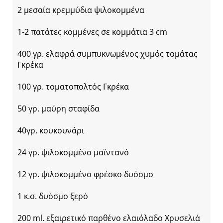
2 μεσαία κρεμμύδια ψιλοκομμένα
1-2 πατάτες κομμένες σε κομμάτια 3 cm
400 γρ. ελαφρά συμπυκνωμένος χυμός τομάτας
Γκρέκα
100 γρ. τοματοπολτός Γκρέκα
50 γρ. μαύρη σταφίδα
40γρ. κουκουνάρι
24 γρ. ψιλοκομμένο μαϊντανό
12 γρ. ψιλοκομμένο φρέσκο δυόσμο
1 κ.σ. δυόσμο ξερό
200 ml. εξαιρετικό παρθένο ελαιόλαδο Χρυσελιά