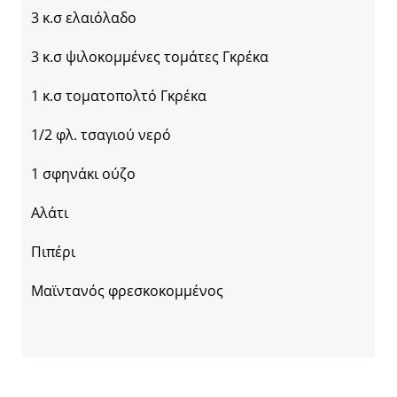
3 κ.σ ελαιόλαδο
3 κ.σ ψιλοκομμένες τομάτες Γκρέκα
1 κ.σ τοματοπολτό Γκρέκα
1/2 φλ. τσαγιού νερό
1 σφηνάκι ούζο
Αλάτι
Πιπέρι
Μαϊντανός φρεσκοκομμένος