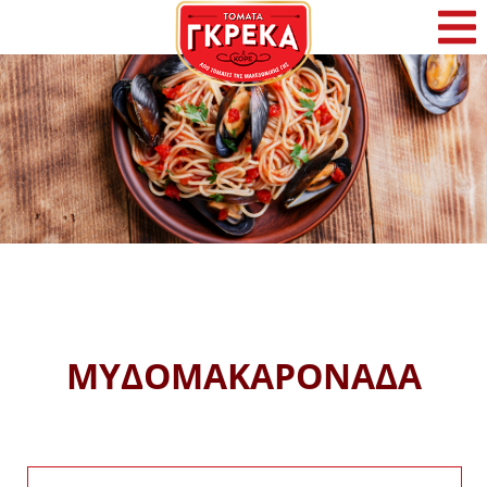
Αρχική
Η Γκρέκα
Προϊόντα
Συνταγές
Φρέσκα Νέα
ΜΥΔΟΜΑΚΑΡΟΝΑΔΑ
Επικοινωνία