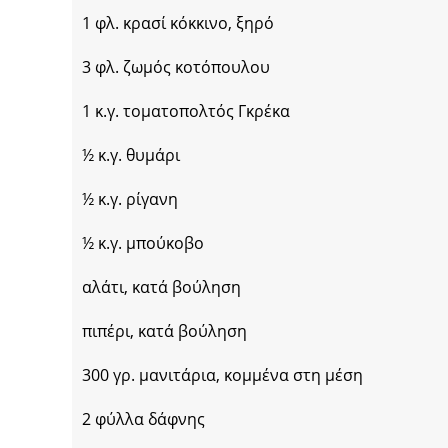
1 φλ. κρασί κόκκινο, ξηρό
3 φλ. ζωμός κοτόπουλου
1 κ.γ. τοματοπολτός Γκρέκα
½ κ.γ. θυμάρι
½ κ.γ. ρίγανη
½ κ.γ. μπούκοβο
αλάτι, κατά βούληση
πιπέρι, κατά βούληση
300 γρ. μανιτάρια, κομμένα στη μέση
2 φύλλα δάφνης