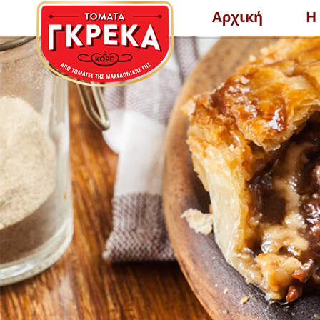
Αρχική
Η
ΕΛΑΦΡΑ ΣΥΜΠΥΚΝΩΜΕΝΟΣ
ΨΙΧΑ ΤΟ
ΧΥΜΟΣ ΤΟΜΑΤΑΣ PASSATA
ΠΕΡΙΣΣΟΤΕΡΑ
ΠΕΡ