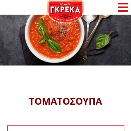
Αρχική
Η Γκρέκα
Προϊόντα
Συνταγές
Φρέσκα Νέα
ΤΟΜΑΤΟΣΟΥΠΑ
Επικοινωνία