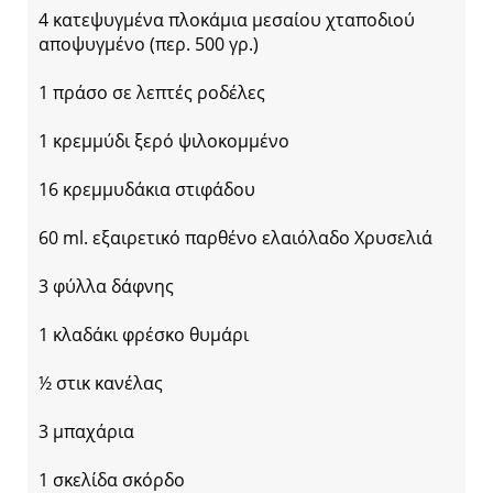
4 κατεψυγμένα πλοκάμια μεσαίου χταποδιού
αποψυγμένο (περ. 500 γρ.)
1 πράσο σε λεπτές ροδέλες
1 κρεμμύδι ξερό ψιλοκομμένο
16 κρεμμυδάκια στιφάδου
60 ml. εξαιρετικό παρθένο ελαιόλαδο Χρυσελιά
3 φύλλα δάφνης
1 κλαδάκι φρέσκο θυμάρι
½ στικ κανέλας
3 μπαχάρια
1 σκελίδα σκόρδο