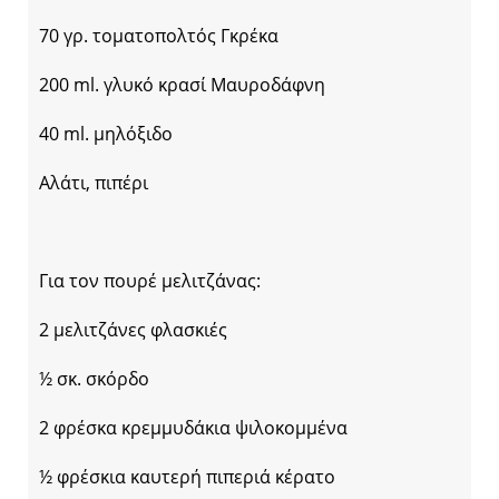
70 γρ. τοματοπολτός Γκρέκα
200 ml. γλυκό κρασί Μαυροδάφνη
40 ml. μηλόξιδο
Αλάτι, πιπέρι
Για τον πουρέ μελιτζάνας:
2 μελιτζάνες φλασκιές
½ σκ. σκόρδο
2 φρέσκα κρεμμυδάκια ψιλοκομμένα
½ φρέσκια καυτερή πιπεριά κέρατο