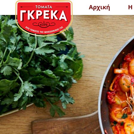
Αρχική
Η
ΕΛΑΦΡΑ ΣΥΜΠΥΚΝΩΜΕΝΟΣ
ΨΙΧΑ ΤΟ
ΧΥΜΟΣ ΤΟΜΑΤΑΣ PASSATA
ΠΕΡΙΣΣΟΤΕΡΑ
ΠΕΡ