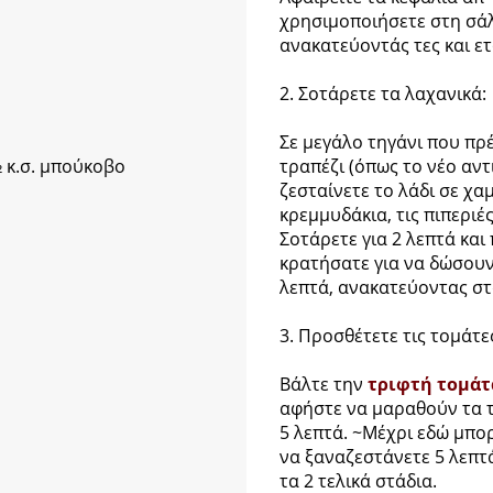
χρησιμοποιήσετε στη σάλ
ανακατεύοντάς τες και ετ
2. Σοτάρετε τα λαχανικά:
Σε μεγάλο τηγάνι που πρέ
½ κ.σ. μπούκοβο
τραπέζι (όπως το νέο αν
ζεσταίνετε το λάδι σε χα
κρεμμυδάκια, τις πιπεριέ
Σοτάρετε για 2 λεπτά και
κρατήσατε για να δώσουν
λεπτά, ανακατεύοντας στ
3. Προσθέτετε τις τομάτε
Βάλτε την
τριφτή τομάτ
αφήστε να μαραθούν τα τ
5 λεπτά. ~Μέχρι εδώ μπορ
να ξαναζεστάνετε 5 λεπτ
τα 2 τελικά στάδια.