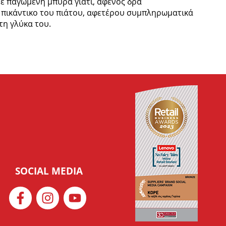
 με παγωμένη μπύρα γιατί, αφενός δρά
 πικάντικο του πιάτου, αφετέρου συμπληρωματικά
 τη γλύκα του.
SOCIAL MEDIA